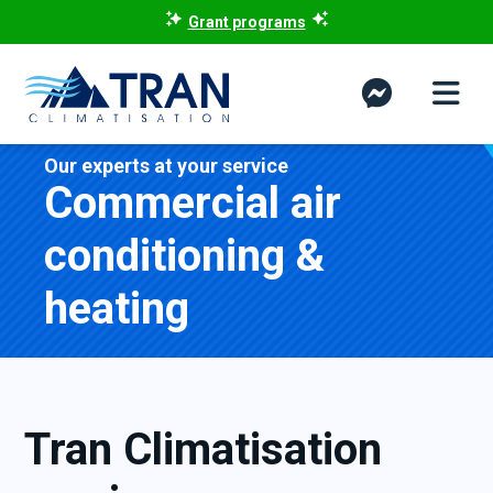
Grant programs
Our experts at your service
Commercial air
conditioning &
heating
Tran Climatisation