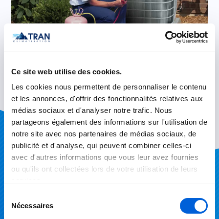
Ce site web utilise des cookies.
Les cookies nous permettent de personnaliser le contenu
et les annonces, d'offrir des fonctionnalités relatives aux
médias sociaux et d'analyser notre trafic. Nous
partageons également des informations sur l'utilisation de
Emergency repair
notre site avec nos partenaires de médias sociaux, de
publicité et d'analyse, qui peuvent combiner celles-ci
avec d'autres informations que vous leur avez fournies
Repair service offered on all brands and done
ou qu'ils ont collectées lors de votre utilisation de leurs
by a technician team available
services.
Sélection
Service request
Nécessaires
du