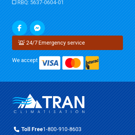
RBQ:
5637-0604-01
24/7 Emergency service
We accept
Toll Free
1-800-910-8603