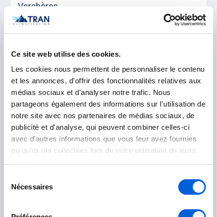
Verchères
Les Maskoutains
Ce site web utilise des cookies.
Saint-Hyacinthe
Les cookies nous permettent de personnaliser le contenu
Saint-Pie
et les annonces, d'offrir des fonctionnalités relatives aux
médias sociaux et d'analyser notre trafic. Nous
partageons également des informations sur l'utilisation de
La Vallée-du-Richelieu
notre site avec nos partenaires de médias sociaux, de
publicité et d'analyse, qui peuvent combiner celles-ci
Beloeil
avec d'autres informations que vous leur avez fournies
ou qu'ils ont collectées lors de votre utilisation de leurs
Carignan
services.
Chambly
Sélection
Nécessaires
du
McMasterville
consentement
Mont-Saint-Hilaire
Préférences