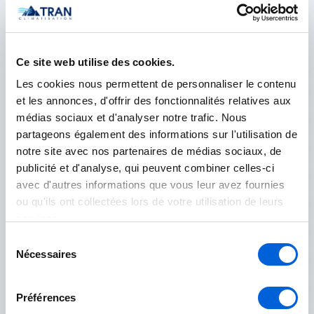
Delson
La Prairie
Ce site web utilise des cookies.
Mercier
Les cookies nous permettent de personnaliser le contenu
et les annonces, d'offrir des fonctionnalités relatives aux
Saint-Constant
médias sociaux et d'analyser notre trafic. Nous
partageons également des informations sur l'utilisation de
Saint-Philippe
notre site avec nos partenaires de médias sociaux, de
Sainte-Catherine
publicité et d'analyse, qui peuvent combiner celles-ci
avec d'autres informations que vous leur avez fournies
ou qu'ils ont collectées lors de votre utilisation de leurs
Vaudreuil-Soulanges
services.
Sélection
L'Île-Perrot
Nécessaires
du
Les Cèdres
consentement
Préférences
Notre-Dame-de-l'Île-Perrot