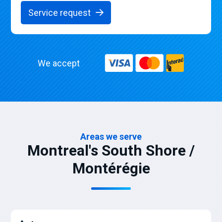
Service request
We accept
Areas we serve
Montreal's South Shore /
Montérégie