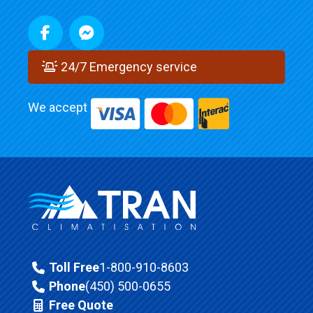
24/7 Emergency service
We accept
Toll Free
1-800-910-8603
Phone
(450) 500-0655
Free Quote