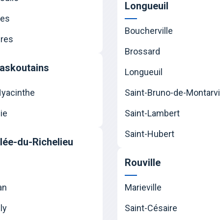
Longueuil
nes
Boucherville
res
Brossard
askoutains
Longueuil
Hyacinthe
Saint-Bruno-de-Montarvi
ie
Saint-Lambert
Saint-Hubert
llée-du-Richelieu
Rouville
an
Marieville
ly
Saint-Césaire