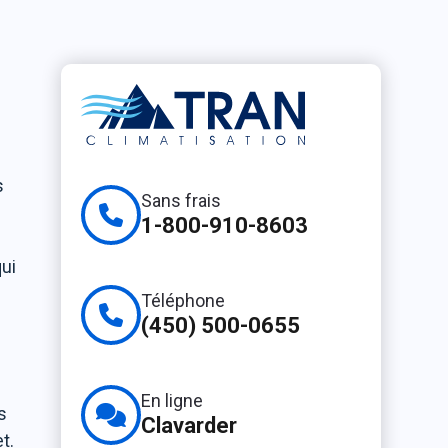
s
Sans frais
1-800-910-8603
qui
Téléphone
(450) 500-0655
En ligne
s
Clavarder
t.