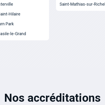
erville
Saint-Mathias-sur-Riche
int-Hilaire
urn Park
asile-le-Grand
Nos accréditations