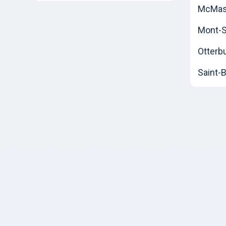
McMast
Mont-Sa
Otterb
Saint-B