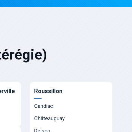
érégie)
rville
Roussillon
Candiac
Châteauguay
Delson