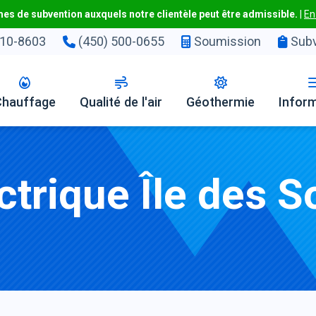
s de subvention auxquels notre clientèle peut être admissible.
|
En
10-8603
(450) 500-0655
Soumission
Subv
Chauffage
Qualité de l'air
Géothermie
Infor
ctrique Île des 