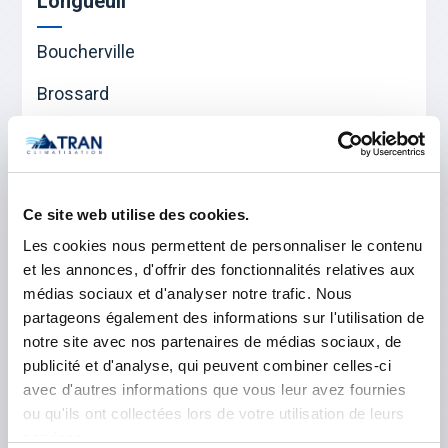
Longueuil
Boucherville
Brossard
Longueuil
Saint-Bruno-de-Montarville
Ce site web utilise des cookies.
Saint-Lambert
Les cookies nous permettent de personnaliser le contenu
Saint-Hubert
et les annonces, d'offrir des fonctionnalités relatives aux
médias sociaux et d'analyser notre trafic. Nous
Rouville
partageons également des informations sur l'utilisation de
notre site avec nos partenaires de médias sociaux, de
publicité et d'analyse, qui peuvent combiner celles-ci
Marieville
avec d'autres informations que vous leur avez fournies
Saint-Césaire
ou qu'ils ont collectées lors de votre utilisation de leurs
services.