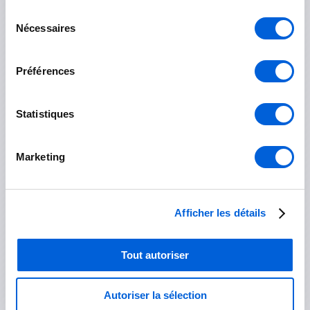
Saint-Mathias-sur-Richelieu
Sélection
Nécessaires
du
consentement
Roussillon
Préférences
Candiac
Statistiques
Châteauguay
Delson
Marketing
La Prairie
Mercier
Afficher les détails
Saint-Constant
Tout autoriser
Saint-Philippe
Autoriser la sélection
Sainte-Catherine