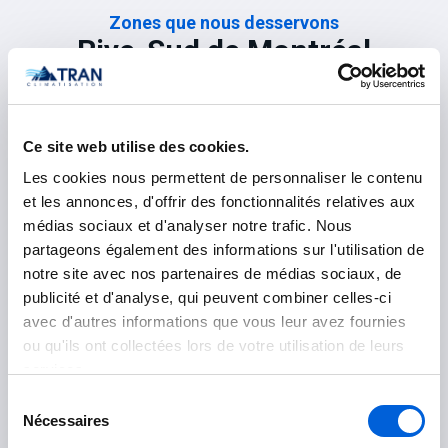
Zones que nous desservons
Rive-Sud de Montréal
(Montérégie)
Ce site web utilise des cookies.
Les cookies nous permettent de personnaliser le contenu
Acton
et les annonces, d'offrir des fonctionnalités relatives aux
médias sociaux et d'analyser notre trafic. Nous
Acton Vale
partageons également des informations sur l'utilisation de
notre site avec nos partenaires de médias sociaux, de
Roxton Falls
publicité et d'analyse, qui peuvent combiner celles-ci
avec d'autres informations que vous leur avez fournies
Waterloo
ou qu'ils ont collectées lors de votre utilisation de leurs
services.
Beauharnois-Salaberry
Sélection
Nécessaires
du
Beauharnois