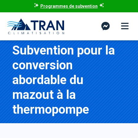
Programmes de subvention
Subvention pour la
conversion
abordable du
mazout à la
thermopompe