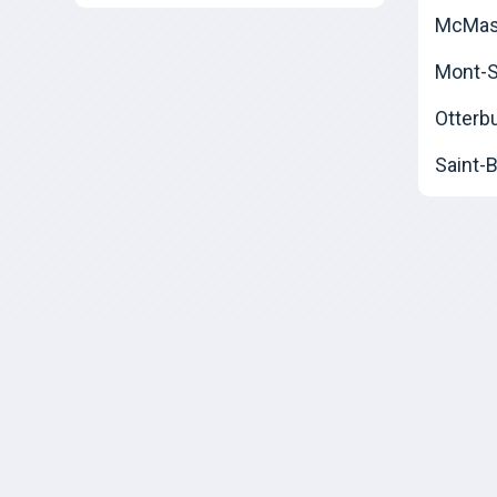
McMast
Mont-Sa
Otterb
Saint-B