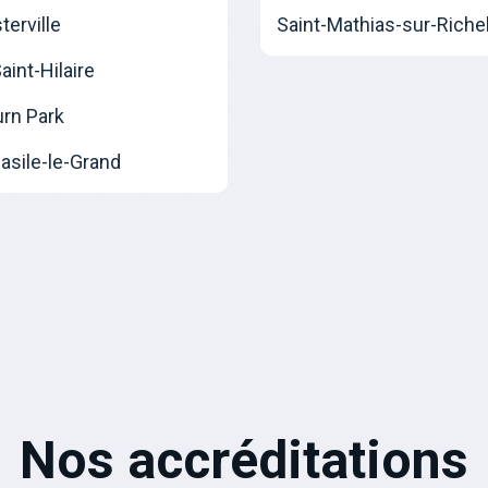
erville
Saint-Mathias-sur-Riche
int-Hilaire
urn Park
asile-le-Grand
Nos accréditations