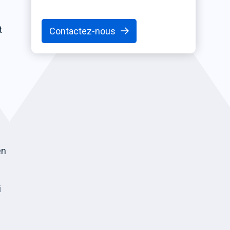
t
Contactez-nous
en
i