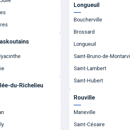
Julie
Longueuil
nes
Boucherville
res
Brossard
askoutains
Longueuil
Hyacinthe
Saint-Bruno-de-Montarvi
ie
Saint-Lambert
Saint-Hubert
llée-du-Richelieu
Rouville
an
Marieville
ly
Saint-Césaire