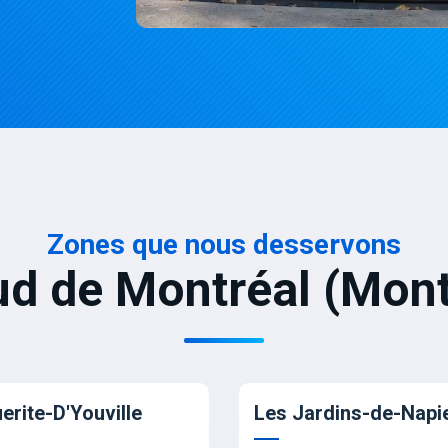
Zones que nous desservons
ud de Montréal (Mont
erite-D'Youville
Les Jardins-de-Napie