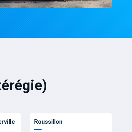
érégie)
rville
Roussillon