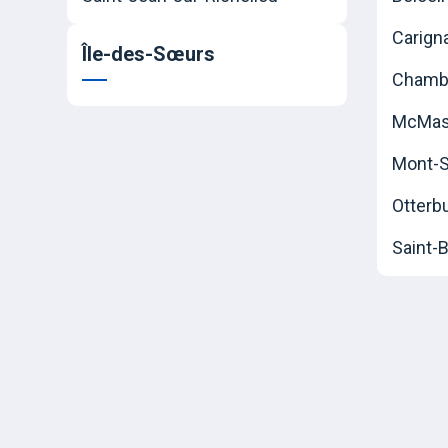
Carign
Île-des-Sœurs
Chamb
McMast
Mont-Sa
Otterb
Saint-B