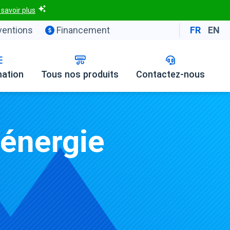
 savoir plus
entions
Financement
FR
EN
mation
Tous nos produits
Contactez-nous
-énergie