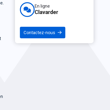
e.
En ligne
Clavarder
Contactez-nous
t
en