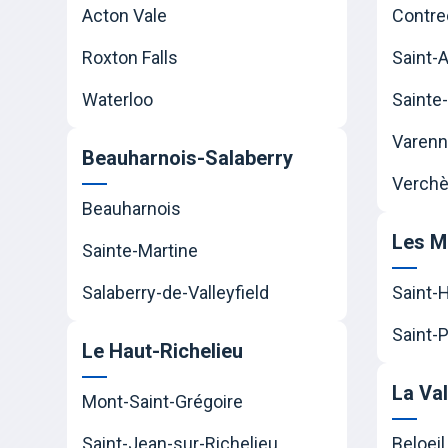
Acton Vale
Contre
Roxton Falls
Saint-
Waterloo
Sainte-
Varen
Beauharnois-Salaberry
Verchè
Beauharnois
Les M
Sainte-Martine
Salaberry-de-Valleyfield
Saint-
Saint-P
Le Haut-Richelieu
La Va
Mont-Saint-Grégoire
Saint-Jean-sur-Richelieu
Beloeil