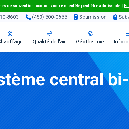
s de subvention auxquels notre clientèle peut être admissible.
|
En
10-8603
(450) 500-0655
Soumission
Subv
Chauffage
Qualité de l'air
Géothermie
Infor
stème central bi