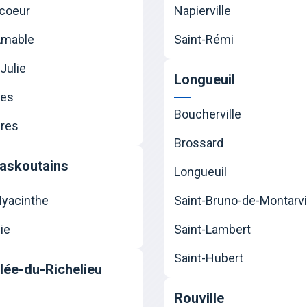
coeur
Napierville
Amable
Saint-Rémi
Julie
Longueuil
nes
Boucherville
res
Brossard
askoutains
Longueuil
Hyacinthe
Saint-Bruno-de-Montarvi
ie
Saint-Lambert
Saint-Hubert
llée-du-Richelieu
Rouville