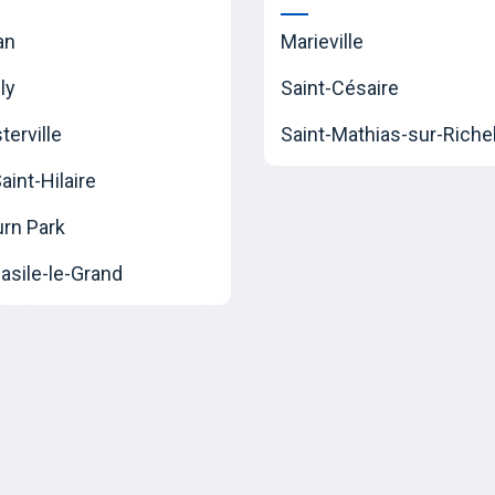
an
Marieville
ly
Saint-Césaire
erville
Saint-Mathias-sur-Riche
int-Hilaire
urn Park
asile-le-Grand