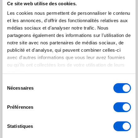
Ce site web utilise des cookies.
Longueuil
Les cookies nous permettent de personnaliser le contenu
et les annonces, d'offrir des fonctionnalités relatives aux
médias sociaux et d'analyser notre trafic. Nous
Boucherville
partageons également des informations sur l'utilisation de
Brossard
notre site avec nos partenaires de médias sociaux, de
publicité et d'analyse, qui peuvent combiner celles-ci
Longueuil
avec d'autres informations que vous leur avez fournies
ou qu'ils ont collectées lors de votre utilisation de leurs
Saint-Bruno-de-Montarville
services.
Saint-Lambert
Sélection
Nécessaires
du
Saint-Hubert
consentement
Préférences
Rouville
Statistiques
Marieville