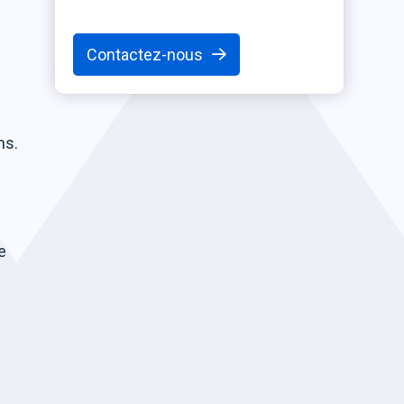
Contactez-nous
ns.
e
n