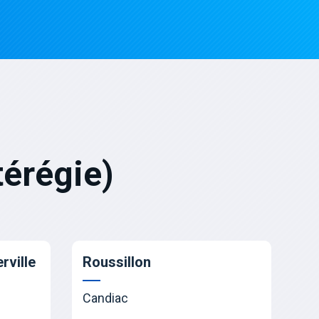
érégie)
rville
Roussillon
Candiac