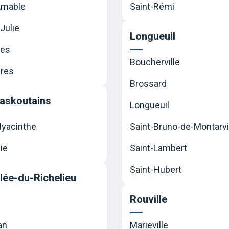
Amable
Saint-Rémi
Julie
Longueuil
nes
Boucherville
res
Brossard
askoutains
Longueuil
Hyacinthe
Saint-Bruno-de-Montarvi
ie
Saint-Lambert
Saint-Hubert
llée-du-Richelieu
Rouville
an
Marieville