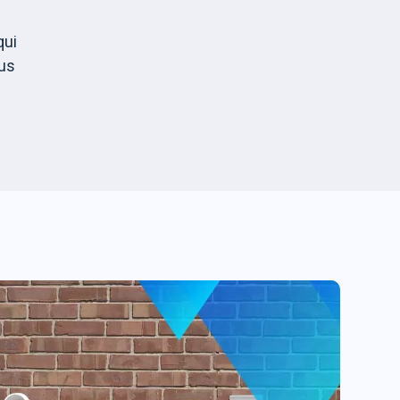
qui
ous