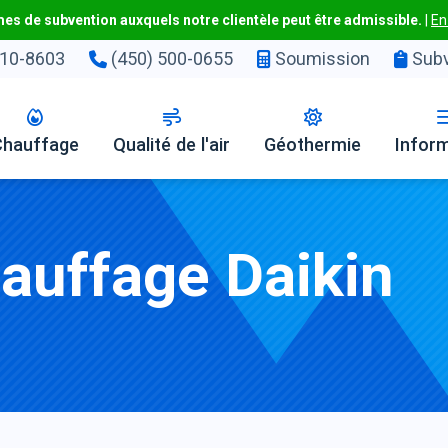
s de subvention auxquels notre clientèle peut être admissible.
|
En
10-8603
(450) 500-0655
Soumission
Subv
Chauffage
Qualité de l'air
Géothermie
Infor
auffage Daikin