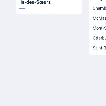
Île-des-Sœurs
Chamb
McMast
Mont-Sa
Otterb
Saint-B