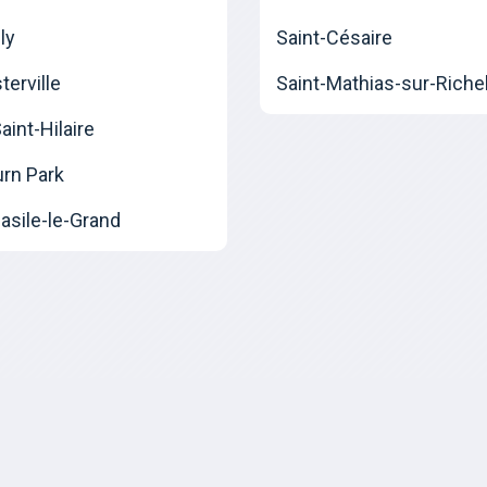
ly
Saint-Césaire
erville
Saint-Mathias-sur-Riche
int-Hilaire
urn Park
asile-le-Grand