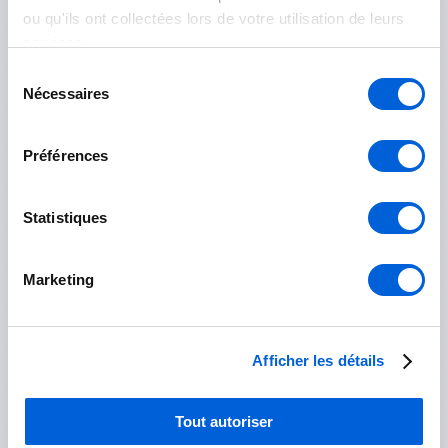
ou qu'ils ont collectées lors de votre utilisation de leurs
La Vallée-du-Richelieu
services.
Beloeil
Sélection
Nécessaires
du
Carignan
consentement
Préférences
Chambly
McMasterville
Statistiques
Mont-Saint-Hilaire
Marketing
Otterburn Park
Saint-Basile-le-Grand
Afficher les détails
Les Jardins-de-Napierville
Tout autoriser