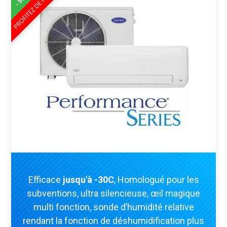
Efficace
jusqu'à -30C
, Homologué pour les
subventions, ultra silencieuse, œil magique
multi fonction, sonde d’humidité relative
rendant la fonction de déshumidification plus