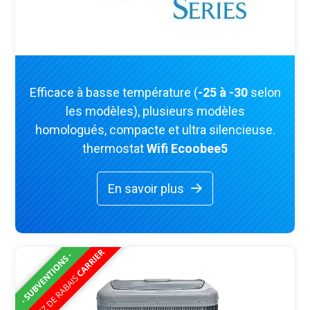
Efficace à basse température (
-25 à -30
selon
les modèles), plusieurs modèles
homologués, compacte et ultra silencieuse.
thermostat
Wifi Ecoobee5
En savoir plus