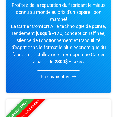
Profitez de la réputation du fabricant le mieux
connu au monde au prix d'un appareil bon
marché!
La Carrier Comfort Allie technologie de pointe,
rendement
jusqu’à -17C
, conception raffinée,
silence de fonctionnement et tranquillité
d’esprit dans le format le plus économique du
fabricant, installez une thermopompe Carrier
à partir de
2800$
+ taxes
En savoir plus