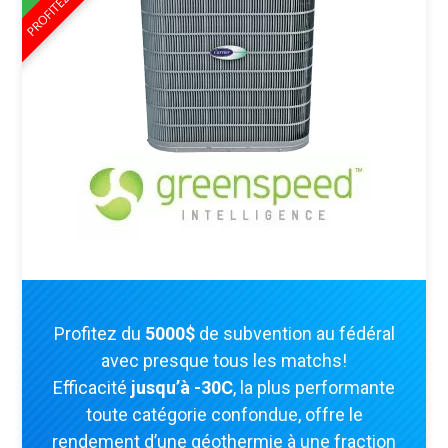
Profitez du
5000$
de subvention au fédéral
avec presque tous les matchs!
Efficacité
jusqu’à -30C
, la plus performante
toute catégorie confondue, offre le
rendement d’une géothermie à une fraction