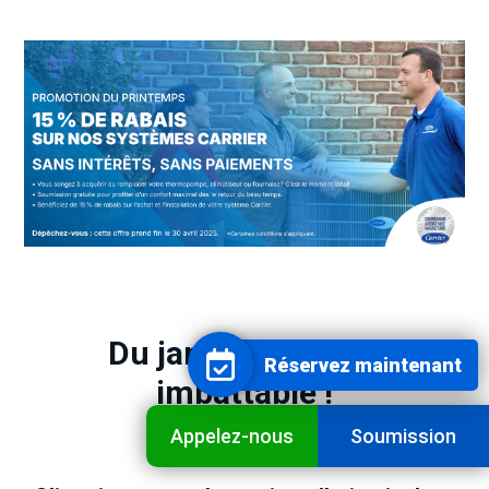
Du jamais
vu !
Prix
Réservez maintenant
imbattable !
Appelez-nous
Soumission