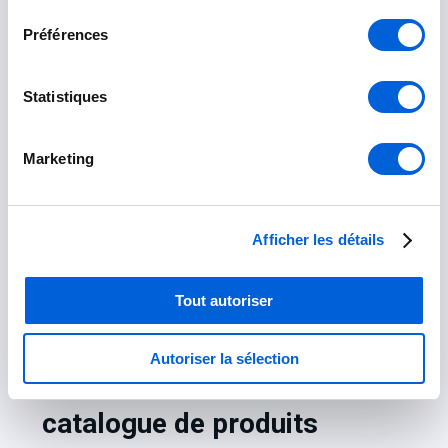
consentement
Préférences
Statistiques
Guide d'achat
Marketing
pour nos produits
Afficher les détails
Tout autoriser
Autoriser la sélection
Consultez notre
catalogue de produits