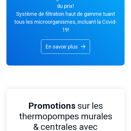
du prix!
Système de filtration haut de gamme tuant
tous les microorganismes, incluant la Covid-
19!
En savoir plus
Promotions
sur les
thermopompes murales
& centrales avec