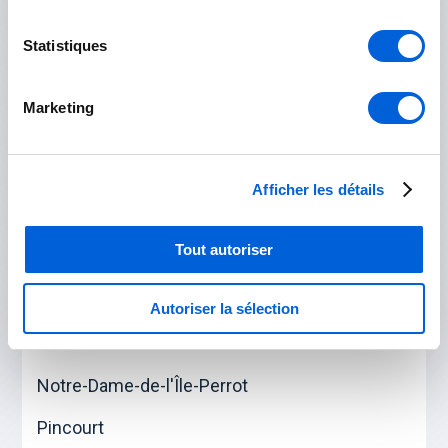
La Prairie
Statistiques
Mercier
Saint-Constant
Marketing
Saint-Philippe
Afficher les détails
Sainte-Catherine
Vaudreuil-Soulanges
Tout autoriser
L'Île-Perrot
Autoriser la sélection
Les Cèdres
Notre-Dame-de-l'Île-Perrot
Pincourt