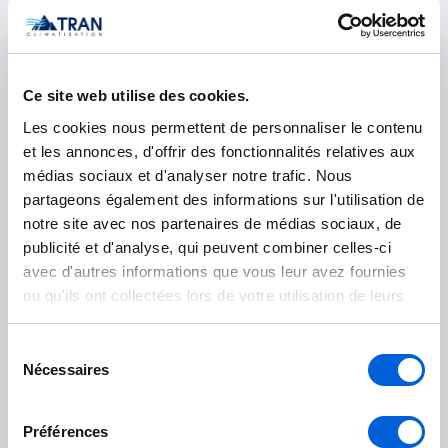
Saint-Hubert
Rouville
Ce site web utilise des cookies.
Les cookies nous permettent de personnaliser le contenu
Marieville
et les annonces, d'offrir des fonctionnalités relatives aux
Saint-Césaire
médias sociaux et d'analyser notre trafic. Nous
partageons également des informations sur l'utilisation de
Saint-Mathias-sur-Richelieu
notre site avec nos partenaires de médias sociaux, de
publicité et d'analyse, qui peuvent combiner celles-ci
avec d'autres informations que vous leur avez fournies
Roussillon
ou qu'ils ont collectées lors de votre utilisation de leurs
services.
Candiac
Sélection
Nécessaires
du
Châteauguay
consentement
Delson
Préférences