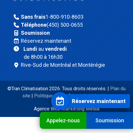
Sans frais
1-800-910-8603
Téléphone
(450) 500-0655
Soumission
Réservez maintenant
Lundi
au
vendredi
de 8h00 à 16h30
Rive-Sud de Montréal et Montérégie
©Tran Climatisation 2026. Tous droits réservés. |
Plan du
site
|
Politique de confidentialité
|
Cookies
Réservez maintenant
Agence Web
Marketing Media
Appelez-nous
Soumission