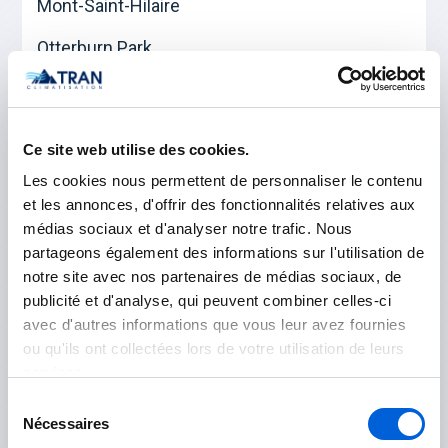
Mont-Saint-Hilaire
Otterburn Park
Saint-Basile-le-Grand
Ce site web utilise des cookies.
Les Jardins-de-Napierville
Les cookies nous permettent de personnaliser le contenu
et les annonces, d'offrir des fonctionnalités relatives aux
Napierville
médias sociaux et d'analyser notre trafic. Nous
partageons également des informations sur l'utilisation de
Saint-Rémi
notre site avec nos partenaires de médias sociaux, de
publicité et d'analyse, qui peuvent combiner celles-ci
Longueuil
avec d'autres informations que vous leur avez fournies
ou qu'ils ont collectées lors de votre utilisation de leurs
Boucherville
services.
Sélection
Brossard
Nécessaires
du