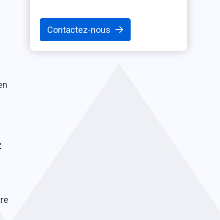
Contactez-nous
i
ien
t
tre