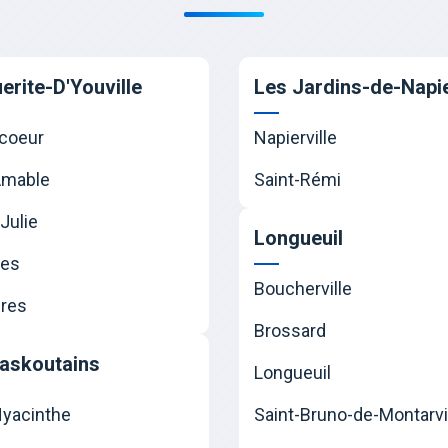
erite-D'Youville
Les Jardins-de-Napie
coeur
Napierville
Amable
Saint-Rémi
Julie
Longueuil
nes
Boucherville
res
Brossard
askoutains
Longueuil
Hyacinthe
Saint-Bruno-de-Montarvi