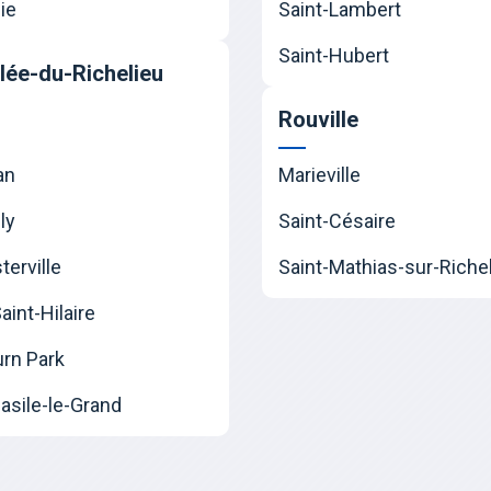
ie
Saint-Lambert
Saint-Hubert
llée-du-Richelieu
Rouville
an
Marieville
ly
Saint-Césaire
erville
Saint-Mathias-sur-Riche
int-Hilaire
urn Park
asile-le-Grand