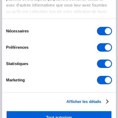
Les Jardins-de-Napierville
avec d'autres informations que vous leur avez fournies
ou qu'ils ont collectées lors de votre utilisation de leurs
Napierville
services.
Saint-Rémi
Sélection
Nécessaires
du
consentement
Longueuil
Préférences
Boucherville
Statistiques
Brossard
Longueuil
Marketing
Saint-Bruno-de-Montarville
Saint-Lambert
Afficher les détails
Saint-Hubert
Tout autoriser