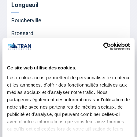
Longueuil
Boucherville
Brossard
Longueuil
Saint-Bruno-de-Montarville
Ce site web utilise des cookies.
Saint-Lambert
Les cookies nous permettent de personnaliser le contenu
Saint-Hubert
et les annonces, d'offrir des fonctionnalités relatives aux
médias sociaux et d'analyser notre trafic. Nous
partageons également des informations sur l'utilisation de
Rouville
notre site avec nos partenaires de médias sociaux, de
publicité et d'analyse, qui peuvent combiner celles-ci
Marieville
avec d'autres informations que vous leur avez fournies
ou qu'ils ont collectées lors de votre utilisation de leurs
Saint-Césaire
services.