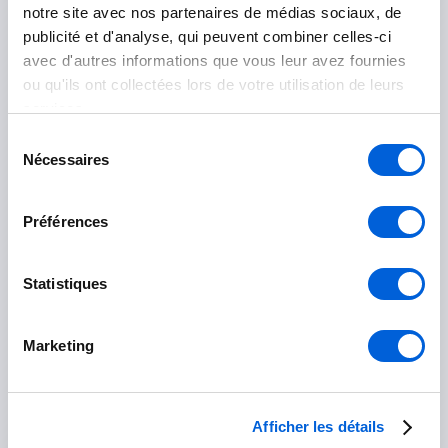
notre site avec nos partenaires de médias sociaux, de
Saint-Jean-sur-Richelieu
publicité et d'analyse, qui peuvent combiner celles-ci
avec d'autres informations que vous leur avez fournies
Île-des-Sœurs
ou qu'ils ont collectées lors de votre utilisation de leurs
services.
Sélection
Nécessaires
du
Marguerite-D'Youville
consentement
Préférences
Contrecoeur
Saint-Amable
Statistiques
Sainte-Julie
Marketing
Varennes
Verchères
Afficher les détails