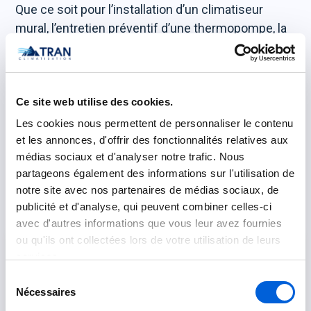
Que ce soit pour l’installation d’un climatiseur
mural, l’entretien préventif d’une thermopompe, la
réparation d’urgence d’une fournaise ou le
remplacement de pièces Toshiba Carrier, faites
confiance à Tran Climatisation. Obtenez dès
Ce site web utilise des cookies.
maintenant votre soumission gratuite et comptez
sur notre service d’urgence 24/7, assuré par une
Les cookies nous permettent de personnaliser le contenu
équipe de techniciens certifiés.
Contactez-nous
et les annonces, d'offrir des fonctionnalités relatives aux
médias sociaux et d'analyser notre trafic. Nous
aujourd’hui pour un service rapide, professionnel
partageons également des informations sur l'utilisation de
et garanti.
notre site avec nos partenaires de médias sociaux, de
publicité et d'analyse, qui peuvent combiner celles-ci
avec d'autres informations que vous leur avez fournies
ou qu'ils ont collectées lors de votre utilisation de leurs
services.
Sélection
Nécessaires
du