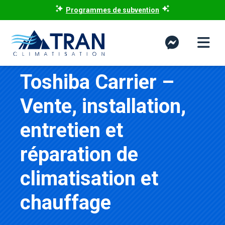
Programmes de subvention
Toshiba Carrier –
Vente, installation,
entretien et
réparation de
climatisation et
chauffage