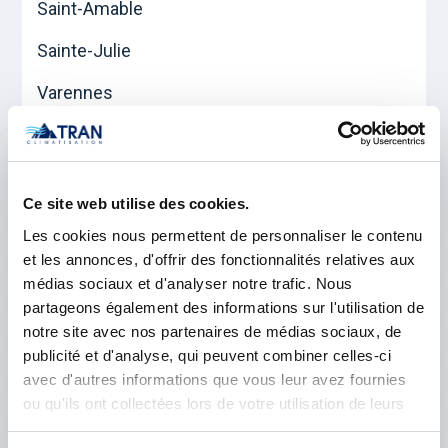
Saint-Amable
Sainte-Julie
Varennes
Verchères
Les Maskoutains
Ce site web utilise des cookies.
Les cookies nous permettent de personnaliser le contenu
Saint-Hyacinthe
et les annonces, d'offrir des fonctionnalités relatives aux
médias sociaux et d'analyser notre trafic. Nous
Saint-Pie
partageons également des informations sur l'utilisation de
notre site avec nos partenaires de médias sociaux, de
La Vallée-du-Richelieu
publicité et d'analyse, qui peuvent combiner celles-ci
avec d'autres informations que vous leur avez fournies
Beloeil
ou qu'ils ont collectées lors de votre utilisation de leurs
services.
Carignan