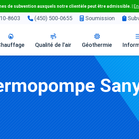
s de subvention auxquels notre clientèle peut être admissible.
|
En
10-8603
(450) 500-0655
Soumission
Subv
Chauffage
Qualité de l'air
Géothermie
Infor
hermopompe Sany