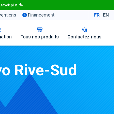
 savoir plus
entions
Financement
FR
EN
mation
Tous nos produits
Contactez-nous
o Rive-Sud