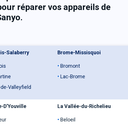
our réparer vos appareils de
 Sanyo.
is-Salaberry
Brome-Missisquoi
ois
Bromont
rtine
Lac-Brome
-de-Valleyfield
-D’Youville
La Vallée-du-Richelieu
eur
Beloeil