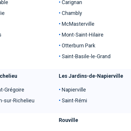
able
Carignan
ulie
Chambly
nes
McMasterville
s
Mont-Saint-Hilaire
Otterburn Park
Saint-Basile-le-Grand
chelieu
Les Jardins-de-Napierville
int-Grégoire
Napierville
an-sur-Richelieu
Saint-Rémi
Rouville