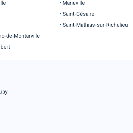
lle
Marieville
Saint-Césaire
Saint-Mathias-sur-Richelieu
no-de-Montarville
mbert
uay
rie