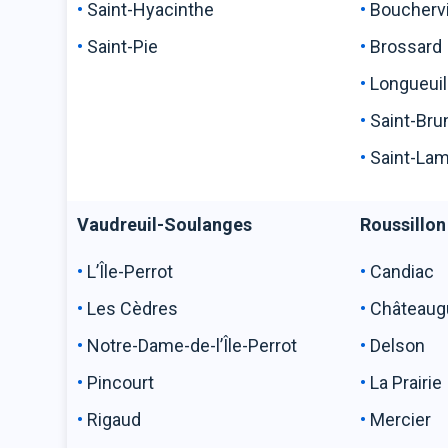
Saint-Hyacinthe
Bouchervi
Saint-Pie
Brossard
Longueuil
Saint-Bru
Saint-La
Vaudreuil-Soulanges
Roussillon
L’Île-Perrot
Candiac
Les Cèdres
Châteaug
Notre-Dame-de-l’Île-Perrot
Delson
Pincourt
La Prai
Rigaud
Mercier