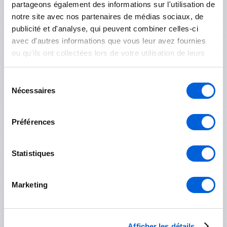
Otterburn Park
partageons également des informations sur l'utilisation de
notre site avec nos partenaires de médias sociaux, de
Saint-Basile-le-Grand
publicité et d'analyse, qui peuvent combiner celles-ci
avec d'autres informations que vous leur avez fournies
ou qu'ils ont collectées lors de votre utilisation de leurs
Les Jardins-de-Napierville
services.
Sélection
Napierville
Nécessaires
du
consentement
Saint-Rémi
Préférences
Longueuil
Statistiques
Boucherville
Marketing
Brossard
Longueuil
Afficher les détails