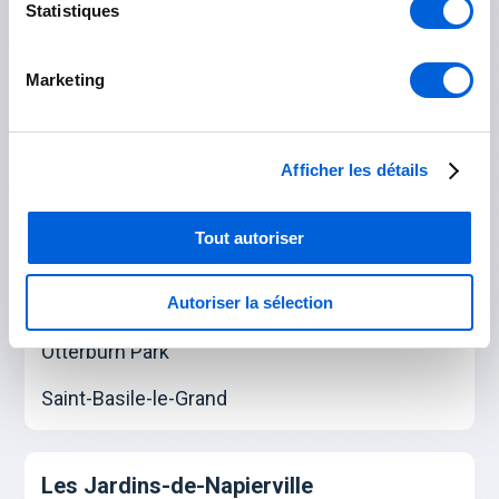
Statistiques
La Vallée-du-Richelieu
Marketing
Beloeil
Carignan
Afficher les détails
Chambly
Tout autoriser
McMasterville
Autoriser la sélection
Mont-Saint-Hilaire
Otterburn Park
Saint-Basile-le-Grand
Les Jardins-de-Napierville