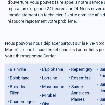
d’ouverture, vous pouvez faire appel à notre service 
réparation d’urgence 24 heures sur 24. Nous enverr
immédiatement un technicien à votre domicile afin 
résoudre rapidement votre problème.
Nous pouvons nous déplacer partout sur la Rive-Nord
Montréal, dans Lanaudière et dans les Laurentides pou
votre thermopompe Carrier.
Blainville
L’Épiphanie
Repentigny
Sai
Eu
Boisbriand
Lorraine
Rosemère
Sai
Bois-des-
Mascouche
Sainte-
Jé
Filion
Anne-des-
Mirabel
Plaines
Sai
Charlemagne
Oka