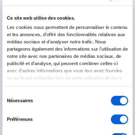
Ce site web utilise des cookies.
Marguerite-D'Youville
Les cookies nous permettent de personnaliser le contenu
et les annonces, d'offrir des fonctionnalités relatives aux
Contrecoeur
médias sociaux et d'analyser notre trafic. Nous
partageons également des informations sur l'utilisation de
Saint-Amable
notre site avec nos partenaires de médias sociaux, de
Sainte-Julie
publicité et d'analyse, qui peuvent combiner celles-ci
avec d'autres informations que vous leur avez fournies
Varennes
ou qu'ils ont collectées lors de votre utilisation de leurs
services.
Verchères
Sélection
Nécessaires
du
Les Maskoutains
consentement
Préférences
Saint-Hyacinthe
Saint-Pie