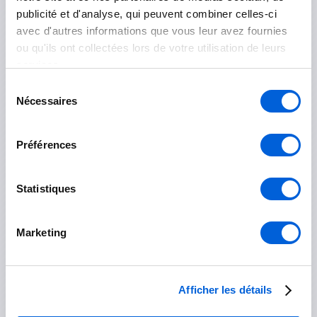
publicité et d'analyse, qui peuvent combiner celles-ci
avec d'autres informations que vous leur avez fournies
Les Jardins-de-Napierville
ou qu'ils ont collectées lors de votre utilisation de leurs
services.
Napierville
Sélection
Nécessaires
Saint-Rémi
du
consentement
Longueuil
Préférences
Boucherville
Statistiques
Brossard
Marketing
Longueuil
Saint-Bruno-de-Montarville
Afficher les détails
Saint-Lambert