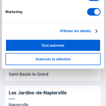
La Vallée-du-Richelieu
Marketing
Beloeil
Carignan
Afficher les détails
Chambly
McMasterville
Tout autoriser
Mont-Saint-Hilaire
Autoriser la sélection
Otterburn Park
Saint-Basile-le-Grand
Les Jardins-de-Napierville
Napierville