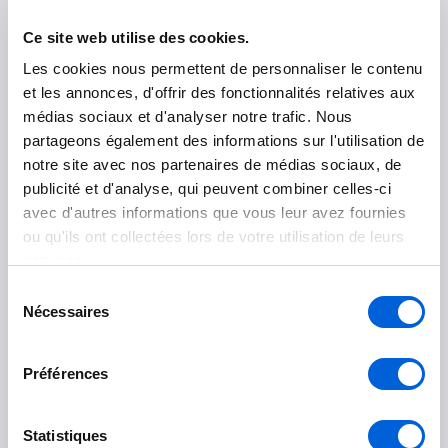
Marguerite-D'Youville
Ce site web utilise des cookies.
Les cookies nous permettent de personnaliser le contenu
Contrecoeur
et les annonces, d'offrir des fonctionnalités relatives aux
médias sociaux et d'analyser notre trafic. Nous
Saint-Amable
partageons également des informations sur l'utilisation de
Sainte-Julie
notre site avec nos partenaires de médias sociaux, de
publicité et d'analyse, qui peuvent combiner celles-ci
Varennes
avec d'autres informations que vous leur avez fournies
ou qu'ils ont collectées lors de votre utilisation de leurs
Verchères
services.
Sélection
Les Maskoutains
Nécessaires
du
consentement
Saint-Hyacinthe
Préférences
Saint-Pie
Statistiques