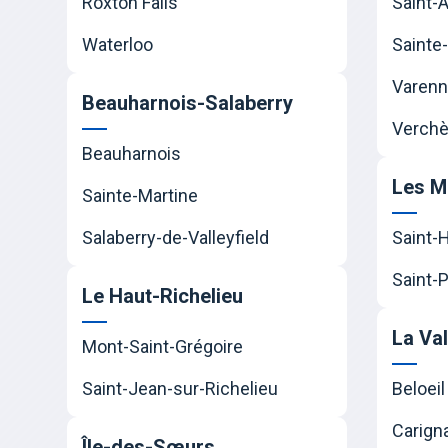
Roxton Falls
Saint-
Waterloo
Sainte-
Varen
Beauharnois-Salaberry
Verchè
Beauharnois
Les M
Sainte-Martine
Salaberry-de-Valleyfield
Saint-
Saint-P
Le Haut-Richelieu
La Va
Mont-Saint-Grégoire
Saint-Jean-sur-Richelieu
Beloeil
Carign
Île-des-Sœurs