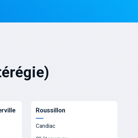
érégie)
rville
Roussillon
Candiac