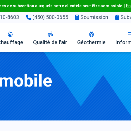
s de subvention auxquels notre clientèle peut être admissible.
|
En
10-8603
(450) 500-0655
Soumission
Subv
Chauffage
Qualité de l'air
Géothermie
Infor
-mobile