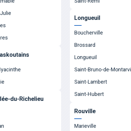
Amable
Saint-Rémi
Julie
Longueuil
nes
Boucherville
res
Brossard
askoutains
Longueuil
Hyacinthe
Saint-Bruno-de-Montarvi
ie
Saint-Lambert
Saint-Hubert
llée-du-Richelieu
Rouville
an
Marieville