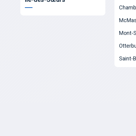
Chamb
McMast
Mont-Sa
Otterb
Saint-B