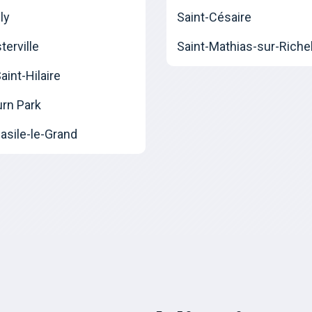
ly
Saint-Césaire
erville
Saint-Mathias-sur-Riche
int-Hilaire
urn Park
asile-le-Grand