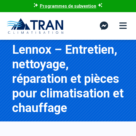
Programmes de subvention
Lennox – Entretien,
nettoyage,
réparation et pièces
pour climatisation et
chauffage