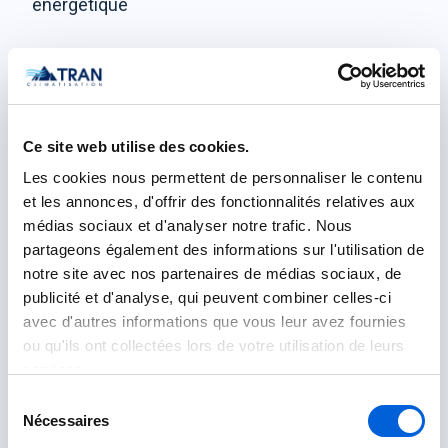
énergétique
Zones desservies
Ce site web utilise des cookies.
Nos services Lennox couvrent toute la Rive-Sud
Les cookies nous permettent de personnaliser le contenu
de Montréal et le dans le Grand Montréal et sur la
et les annonces, d'offrir des fonctionnalités relatives aux
Rive-Sud de Montréal
médias sociaux et d'analyser notre trafic. Nous
partageons également des informations sur l'utilisation de
Laval
: Chomedey, Sainte-Dorothée, Duvernay,
notre site avec nos partenaires de médias sociaux, de
Laval-des-Rapides
publicité et d'analyse, qui peuvent combiner celles-ci
avec d'autres informations que vous leur avez fournies
Montréal
: Ahuntsic, Rosemont, Ahuntsic-
ou qu'ils ont collectées lors de votre utilisation de leurs
Cartierville, Anjou, Villeray, Côte-des-Neiges
services.
Rive-Sud de Montréal
: Longueuil, Brossard,
Sélection
Boucherville, Saint-Hubert
Nécessaires
du