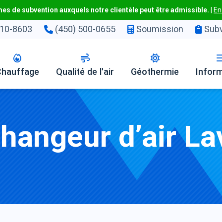
s de subvention auxquels notre clientèle peut être admissible.
|
En
10-8603
(450) 500-0655
Soumission
Subv
Chauffage
Qualité de l'air
Géothermie
Infor
changeur d’air La