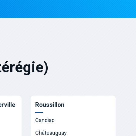
érégie)
rville
Roussillon
Candiac
Châteauguay