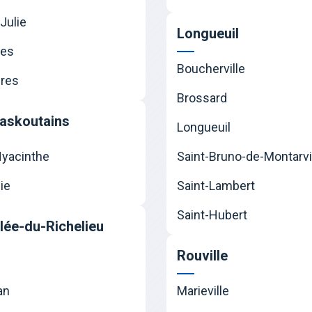
Julie
Longueuil
nes
Boucherville
res
Brossard
askoutains
Longueuil
Hyacinthe
Saint-Bruno-de-Montarvi
ie
Saint-Lambert
Saint-Hubert
llée-du-Richelieu
Rouville
an
Marieville