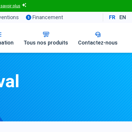
 savoir plus
entions
Financement
FR
EN
mation
Tous nos produits
Contactez-nous
val