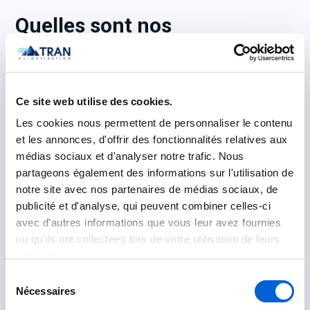
Quelles sont nos
accréditations et
certifications ?
Ce site web utilise des cookies.
Tran Climatisation est certifié par les instances les
Les cookies nous permettent de personnaliser le contenu
plus crédibles :
et les annonces, d'offrir des fonctionnalités relatives aux
médias sociaux et d'analyser notre trafic. Nous
RBQ
– Régie du bâtiment du Québec
partageons également des informations sur l'utilisation de
notre site avec nos partenaires de médias sociaux, de
CMMTQ
– Corporation des maîtres mécaniciens
publicité et d'analyse, qui peuvent combiner celles-ci
en tuyauterie du Québec
avec d'autres informations que vous leur avez fournies
ou qu'ils ont collectées lors de votre utilisation de leurs
CMEQ
– Corporation des maîtres électriciens du
services.
Québec
Sélection
CETAF
– Corporation des entreprises de
Nécessaires
du
traitement de l’air et du froid