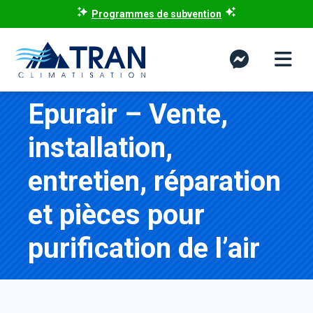
Programmes de subvention
Epurair – Vente,
installation,
entretien, réparation
et pièces pour
purification de l’air