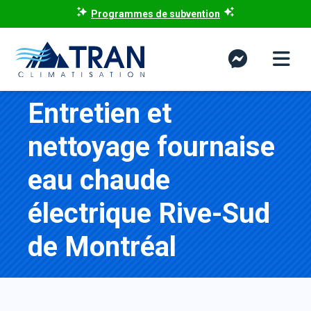
Programmes de subvention
Entretien et
nettoyage fournaise
eau chaude
électrique Rive-Sud
de Montréal