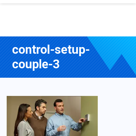
control-setup-
couple-3