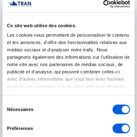
Mercier
Saint-Constant
Ce site web utilise des cookies.
Les cookies nous permettent de personnaliser le contenu
Saint-Philippe
et les annonces, d'offrir des fonctionnalités relatives aux
médias sociaux et d'analyser notre trafic. Nous
Sainte-Catherine
partageons également des informations sur l'utilisation de
notre site avec nos partenaires de médias sociaux, de
Vaudreuil-Soulanges
publicité et d'analyse, qui peuvent combiner celles-ci
avec d'autres informations que vous leur avez fournies
L'Île-Perrot
ou qu'ils ont collectées lors de votre utilisation de leurs
services.
Les Cèdres
Sélection
Nécessaires
Notre-Dame-de-l'Île-Perrot
du
consentement
Pincourt
Préférences
Rigaud