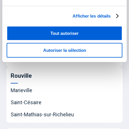
Brossard
Afficher les détails
Longueuil
Tout autoriser
Saint-Bruno-de-Montarville
Saint-Lambert
Autoriser la sélection
Saint-Hubert
Rouville
Marieville
Saint-Césaire
Saint-Mathias-sur-Richelieu