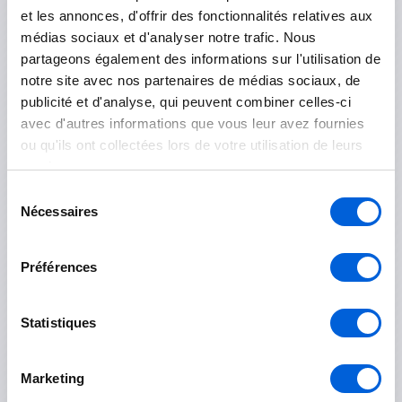
et les annonces, d'offrir des fonctionnalités relatives aux
McMasterville
médias sociaux et d'analyser notre trafic. Nous
partageons également des informations sur l'utilisation de
Mont-Saint-Hilaire
notre site avec nos partenaires de médias sociaux, de
publicité et d'analyse, qui peuvent combiner celles-ci
Otterburn Park
avec d'autres informations que vous leur avez fournies
Saint-Basile-le-Grand
ou qu'ils ont collectées lors de votre utilisation de leurs
services.
Sélection
Nécessaires
Les Jardins-de-Napierville
du
consentement
Napierville
Préférences
Saint-Rémi
Statistiques
Longueuil
Marketing
Boucherville